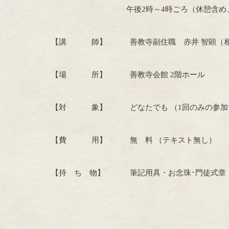
午後
2
時～
4
時ごろ（休憩含め
【講 師】 善教寺副住職 赤井 智顕（相愛
【場 所】 善教寺会館
2
階ホール
【対 象】 どなたでも （
1
回のみの参加
【費 用】 無 料 （テキスト無し）
【持 ち 物】 筆記用具・お念珠･門徒式章