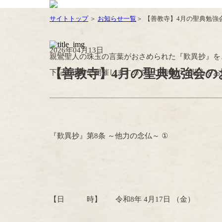
サイトトップ
＞
お知らせ一覧
＞ 【善教寺】4月の聖典勉強
2026年04月13日
親鸞聖人の珠玉の言葉がおさめられた『歎異抄』を
【善教寺】4月の聖典勉強会の
下記の日時で開催しますので、ご興味やご関心をお
『歎異抄』第
8
条 ～他力の念仏～
①
【日 時】
令和
8
年
4
月
17
日 （金）